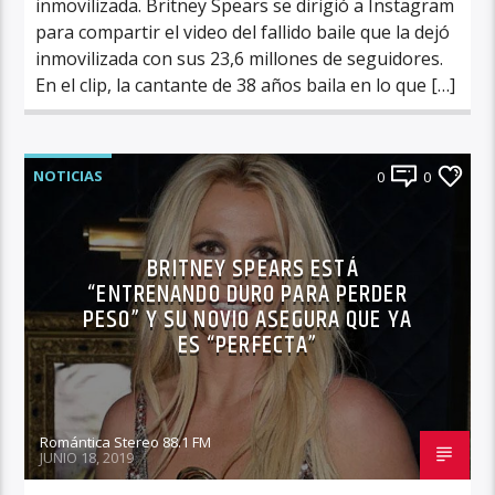
inmovilizada. Britney Spears se dirigió a Instagram
para compartir el video del fallido baile que la dejó
inmovilizada con sus 23,6 millones de seguidores.
En el clip, la cantante de 38 años baila en lo que […]
NOTICIAS
0
0
BRITNEY SPEARS ESTÁ
“ENTRENANDO DURO PARA PERDER
PESO” Y SU NOVIO ASEGURA QUE YA
ES “PERFECTA”
Romántica Stereo 88.1 FM
JUNIO 18, 2019