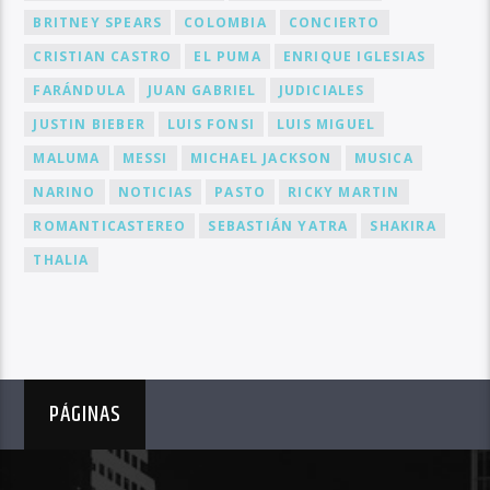
BRITNEY SPEARS
COLOMBIA
CONCIERTO
CRISTIAN CASTRO
EL PUMA
ENRIQUE IGLESIAS
FARÁNDULA
JUAN GABRIEL
JUDICIALES
JUSTIN BIEBER
LUIS FONSI
LUIS MIGUEL
MALUMA
MESSI
MICHAEL JACKSON
MUSICA
NARINO
NOTICIAS
PASTO
RICKY MARTIN
ROMANTICASTEREO
SEBASTIÁN YATRA
SHAKIRA
THALIA
PÁGINAS