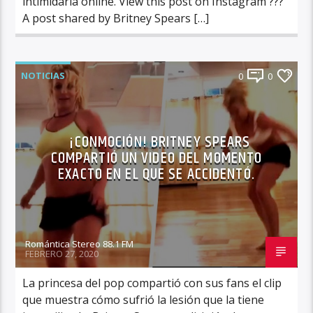
intimidarla online. View this post on Instagram ???
A post shared by Britney Spears […]
NOTICIAS
0
0
¡CONMOCIÓN! BRITNEY SPEARS
COMPARTIÓ UN VIDEO DEL MOMENTO
EXACTO EN EL QUE SE ACCIDENTÓ.
Romántica Stereo 88.1 FM
FEBRERO 27, 2020
La princesa del pop compartió con sus fans el clip
que muestra cómo sufrió la lesión que la tiene