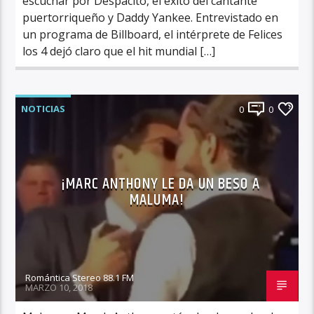
escuchar por Despacito, el éxito del cantante
puertorriqueño y Daddy Yankee. Entrevistado en
un programa de Billboard, el intérprete de Felices
los 4 dejó claro que el hit mundial […]
NOTICIAS
0
0
¡MARC ANTHONY LE DA UN BESO A
MALUMA!
Romántica Stereo 88.1 FM
MARZO 10, 2018