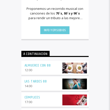
Proponemos un recorrido musical con
canciones de los
70´s, 80´s y 90´s
para rendir un tributo a las mejores
canciones de aquellos años
inolvidables. Nuestro repertorio
INFO Y EPISODIOS
musical son baladas acompañas con
géneros como el pop.
Visita nuestra
página dando click aquí
A CONTINUACIÓN
ALMUERCE CON 88
12:00
LAS TARDES 88
14:00
CÓMPLICES
17:00