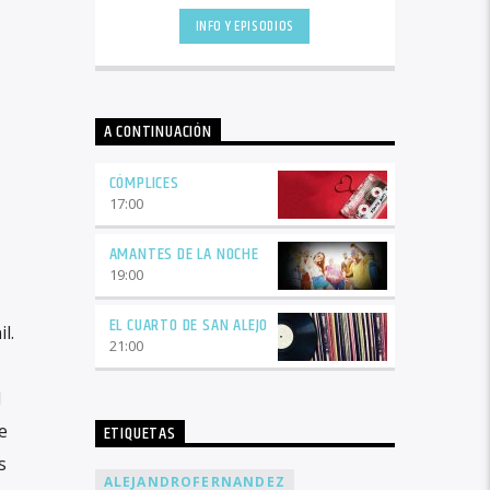
contenido musical es el
pop
INFO Y EPISODIOS
latino
entre otros sin dejar de lado
los clásicos que nos recuerdan
momentos especiales.
A CONTINUACIÓN
CÓMPLICES
17:00
AMANTES DE LA NOCHE
19:00
EL CUARTO DE SAN ALEJO
l.
21:00
d
e
ETIQUETAS
s
ALEJANDROFERNANDEZ