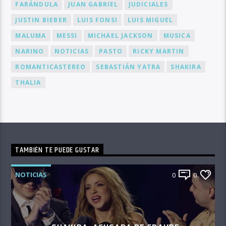
FARÁNDULA
JUAN GABRIEL
JUDICIALES
JUSTIN BIEBER
LUIS FONSI
LUIS MIGUEL
MALUMA
MESSI
MICHAEL JACKSON
MUSICA
NARINO
NOTICIAS
PASTO
RICKY MARTIN
ROMANTICASTEREO
SEBASTIÁN YATRA
SHAKIRA
THALIA
TAMBIÉN TE PUEDE GUSTAR
NOTICIAS
0
0