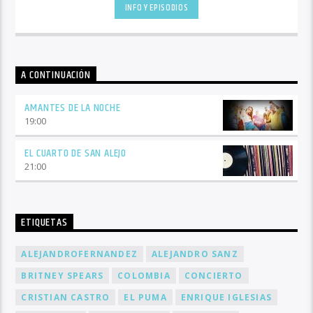
conductores ya que es un horario de retorno a casa.
INFO Y EPISODIOS
A CONTINUACIÓN
AMANTES DE LA NOCHE
19:00
EL CUARTO DE SAN ALEJO
21:00
ETIQUETAS
ALEJANDROFERNANDEZ
ALEJANDRO SANZ
BRITNEY SPEARS
COLOMBIA
CONCIERTO
CRISTIAN CASTRO
EL PUMA
ENRIQUE IGLESIAS