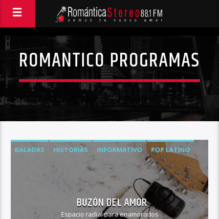
ROMANTICO PROGRAMAS
BALADAS
HISTORIAS
INFORMATIVO
POP LATINO
ROMANTICO
BUZÓN DEL AMOR
Espacio radial para enamorados